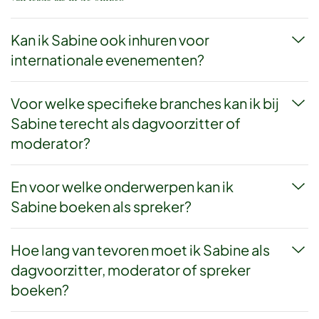
Kan ik Sabine ook inhuren voor
internationale evenementen?
Voor welke specifieke branches kan ik bij
Sabine terecht als dagvoorzitter of
moderator?
En voor welke onderwerpen kan ik
Sabine boeken als spreker?
Hoe lang van tevoren moet ik Sabine als
Dagvoorzitter voor
dagvoorzitter, moderator of spreker
boeken?
zakelijke bijeenkomsten.