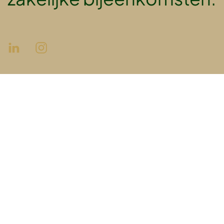
Over Sabine
Werkwijze
Blog
Contact
Bezoekadres
6082 AP – 32