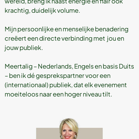
wereld, breng ik naast energie en flair ook
krachtig, duidelijk volume.
Mijn persoonlijke en menselijke benadering
creëert een directe verbinding met jou en
jouw publiek.
Meertalig – Nederlands, Engels en basis Duits
– ben ik dé gesprekspartner voor een
(internationaal) publiek, dat elk evenement
moeiteloos naar een hoger niveau tilt.
In het kort: ik zet voor jouw organisatie een
impactvolle boodschap neer door menselijkheid
met zakelijkheid te combineren. Ik verheug mij om