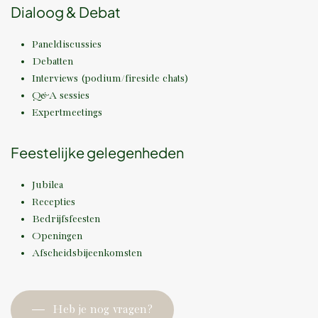
Dialoog & Debat
Paneldiscussies
Debatten
Interviews (podium/fireside chats)
Q&A sessies
Expertmeetings
Feestelijke gelegenheden
Jubilea
Recepties
Bedrijfsfeesten
Openingen
Afscheidsbijeenkomsten
Heb je nog vragen?