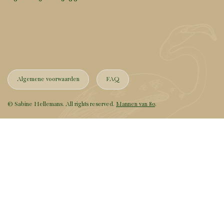
Algemene voorwaarden
FAQ
© Sabine Hellemans. All rights reserved.
Mannen van 80
.